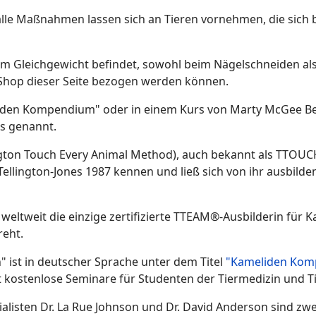
t alle Maßnahmen lassen sich an Tieren vornehmen, die sich
s im Gleichgewicht befindet, sowohl beim Nägelschneiden al
im Shop dieser Seite bezogen werden können.
liden Kompendium" oder in einem Kurs von Marty McGee Benn
s genannt.
ton Touch Every Animal Method), auch bekannt als TTOUCH®
Tellington-Jones 1987 kennen und ließ sich von ihr ausbilde
weltweit die einzige zertifizierte TTEAM®-Ausbilderin für 
reht.
 ist in deutscher Sprache unter dem Titel
"Kameliden Kom
 kostenlose Seminare für Studenten der Tiermedizin und Ti
listen Dr. La Rue Johnson und Dr. David Anderson sind zwe